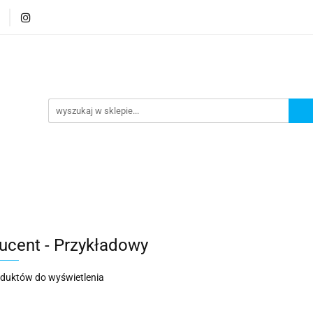
e
Tłumiki dedykowane
Tłumiki customowe
U
erdzewna
e
Tłumiki customowe
Układy wydechowe
Akce
ucent - Przykładowy
oduktów do wyświetlenia