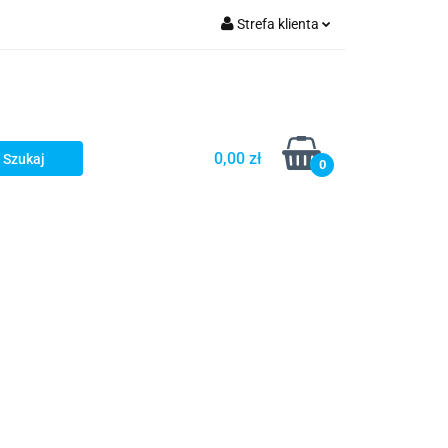
Strefa klienta
kłady wydechowe
Zaloguj się
Zarejestruj się
Dodaj zgłoszenie
0,00 zł
0
soria i stal nierdzewna