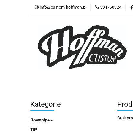
info@custom-hoffman.pl
534758324
TIP
Downpip
Akcesoria i stal ni
TIP
Downpipe
Tłumiki dedykowan
Kategorie
Prod
Brak pr
Downpipe
TIP