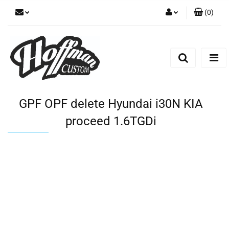
(
0
)
Zaloguj się
Zarejestruj się
Dodaj zgłoszenie
GPF OPF delete Hyundai i30N KIA
proceed 1.6TGDi