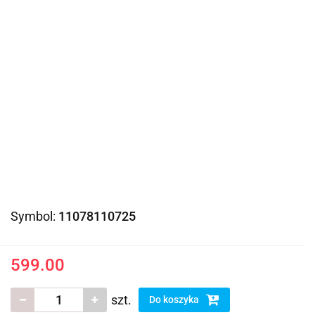
Symbol:
11078110725
599.00
szt.
Do koszyka