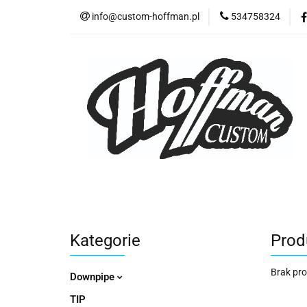
info@custom-hoffman.pl
534758324
TIP
Downpip
Akcesoria i stal ni
TIP
Downpipe
Tłumiki dedykowan
Kategorie
Produ
Brak pr
Downpipe
TIP