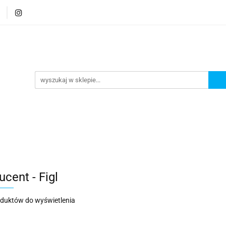
e
Tłumiki dedykowane
Tłumiki customowe
U
erdzewna
e
Tłumiki customowe
Układy wydechowe
Akce
cent - Figl
oduktów do wyświetlenia