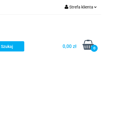
Strefa klienta
kłady wydechowe
Zaloguj się
Zarejestruj się
Dodaj zgłoszenie
0,00 zł
0
soria i stal nierdzewna